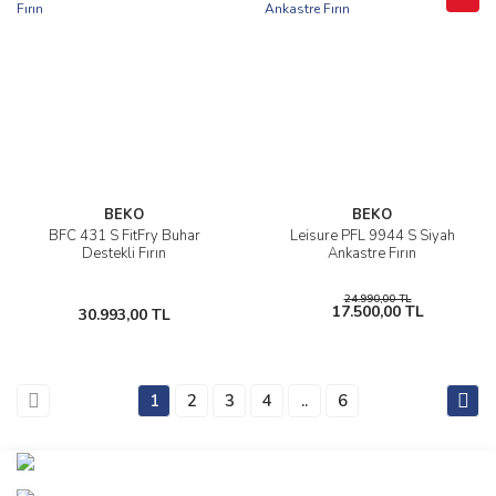
BEKO
BEKO
BFC 431 S FitFry Buhar
Leisure PFL 9944 S Siyah
Destekli Fırın
Ankastre Fırın
24.990,00 TL
17.500,00 TL
30.993,00 TL
1
2
3
4
..
6