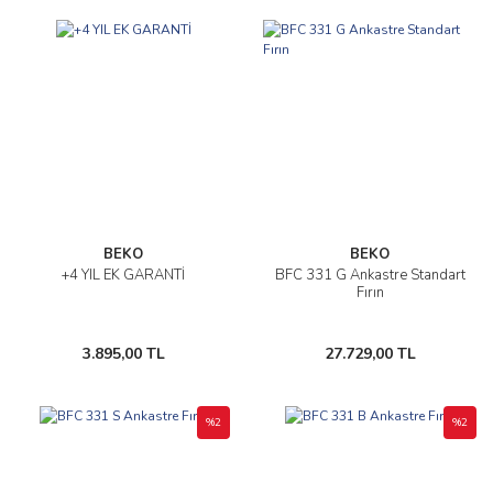
BEKO
BEKO
+4 YIL EK GARANTİ
BFC 331 G Ankastre Standart
Fırın
3.895,00 TL
27.729,00 TL
%2
%2