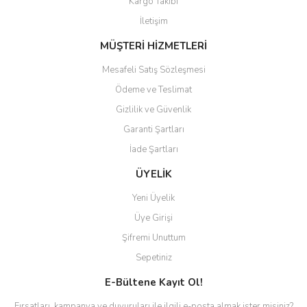
Kargo Takibi
İletişim
MÜŞTERİ HİZMETLERİ
Mesafeli Satış Sözleşmesi
Ödeme ve Teslimat
Gizlilik ve Güvenlik
Garanti Şartları
İade Şartları
ÜYELİK
Yeni Üyelik
Üye Girişi
Şifremi Unuttum
Sepetiniz
E-Bültene Kayıt Ol!
Fırsatları, kampanya ve duyuruları ile ilgili e-posta almak ister misiniz?