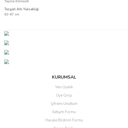
Taşma Emniyeti
Tezgah Altı Yüksekliği
82-87 cm
Bu ürünün fiyat bilgisi, resim, ürün açıklamalarında ve diğer
konularda yetersiz gördüğünüz noktaları öneri formunu kullanarak
Bu ürüne ilk yorumu siz yapın!
tarafımıza iletebilirsiniz.
Görüş ve önerileriniz için teşekkür ederiz.
Yorum Yaz
Ürün resmi kalitesiz, bozuk veya görüntülenemiyor.
Ürün açıklamasında eksik bilgiler bulunuyor.
Ürün bilgilerinde hatalar bulunuyor.
KURUMSAL
Ürün fiyatı diğer sitelerden daha pahalı.
Yeni Üyelik
Bu ürüne benzer farklı alternatifler olmalı.
Üye Girişi
Şifremi Unuttum
İletişim Formu
Havale Bildirim Formu
Gönder