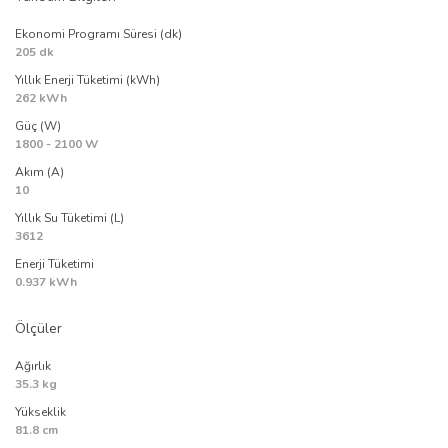
Ekonomi Programı Süresi (dk)
205 dk
Yıllık Enerji Tüketimi (kWh)
262 kWh
Güç (W)
1800 - 2100 W
Akım (A)
10
Yıllık Su Tüketimi (L)
3612
Enerji Tüketimi
0.937 kWh
Ölçüler
Ağırlık
35.3 kg
Yükseklik
81.8 cm