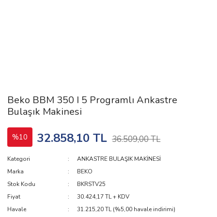
Beko BBM 350 I 5 Programlı Ankastre
Bulaşık Makinesi
32.858,10 TL
%10
36.509,00 TL
Kategori
ANKASTRE BULAŞIK MAKİNESİ
Marka
BEKO
Stok Kodu
BKRSTV25
Fiyat
30.424,17 TL + KDV
Havale
31.215,20 TL (%5,00 havale indirimi)