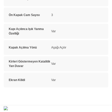
Ön Kapak Cam Sayısı
3
Kapı Açılınca Işık Yanma
Var
Özelliği
Kapak Açılma Yönü
Aşağı Açılır
Kirleri Göstermeyen Katalitik
Var
Yan Duvar
Ekran Kilidi
Var
Bu ürünün fiyat bilgisi, resim, ürün açıklamalarında ve diğer
konularda yetersiz gördüğünüz noktaları öneri formunu kullanarak
Bu ürüne ilk yorumu siz yapın!