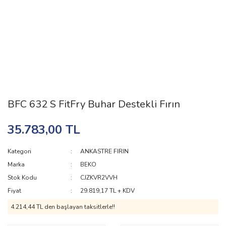
BFC 632 S FitFry Buhar Destekli Fırın
35.783,00 TL
Kategori
ANKASTRE FIRIN
Marka
BEKO
Stok Kodu
CJZKVR2VVH
Fiyat
29.819,17 TL + KDV
4.214,44 TL den başlayan taksitlerle!!