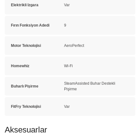
Elektrikli Izgara
Var
Fırın Fonksiyon Adedi
9
Motor Teknolojisi
AeroPerfect
Homewhiz
Wi-Fi
SteamAssisted Buhar Destekli
Buharlı Pişirme
Pişirme
FitFry Teknolojisi
Var
Aksesuarlar