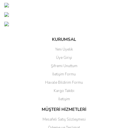
tarafımıza iletebilirsiniz.
Görüş ve önerileriniz için teşekkür ederiz.
Yorum Yaz
Ürün resmi kalitesiz, bozuk veya görüntülenemiyor.
Ürün açıklamasında eksik bilgiler bulunuyor.
Ürün bilgilerinde hatalar bulunuyor.
KURUMSAL
Ürün fiyatı diğer sitelerden daha pahalı.
Yeni Üyelik
Bu ürüne benzer farklı alternatifler olmalı.
Üye Girişi
Şifremi Unuttum
İletişim Formu
Havale Bildirim Formu
Kargo Takibi
Gönder
İletişim
MÜŞTERİ HİZMETLERİ
Mesafeli Satış Sözleşmesi
Ödeme ve Teslimat