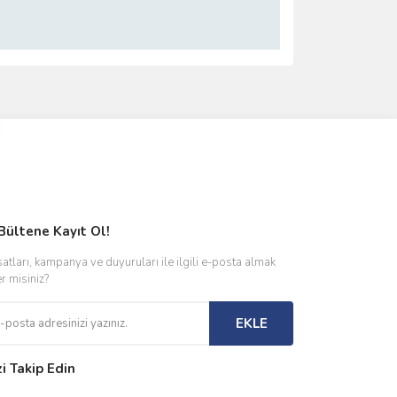
ımıza iletebilirsiniz.
Bültene Kayıt Ol!
satları, kampanya ve duyuruları ile ilgili e-posta almak
er misiniz?
EKLE
zi Takip Edin