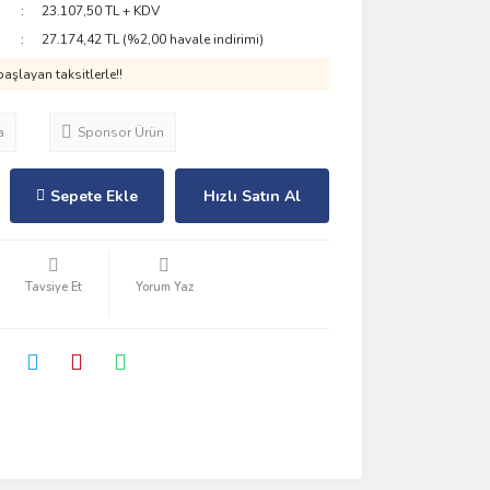
23.107,50 TL + KDV
27.174,42 TL (%2,00 havale indirimi)
aşlayan taksitlerle!!
a
Sponsor Ürün
Sepete Ekle
Hızlı Satın Al
Tavsiye Et
Yorum Yaz