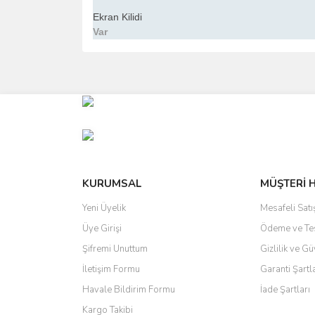
Ekran Kilidi
Var
Bu ürünün fiyat bilgisi, resim, ürün açıklamalarında 
Görüş ve önerileriniz için teşekkür ederiz.
Ürün resmi kalitesiz, bozuk veya görüntülenemiyo
Ürün açıklamasında eksik bilgiler bulunuyor.
Ürün bilgilerinde hatalar bulunuyor.
Ürün fiyatı diğer sitelerden daha pahalı.
KURUMSAL
MÜŞTERİ 
Bu ürüne benzer farklı alternatifler olmalı.
Yeni Üyelik
Mesafeli Sat
Üye Girişi
Ödeme ve Te
Şifremi Unuttum
Gizlilik ve Gü
İletişim Formu
Garanti Şartl
Havale Bildirim Formu
İade Şartları
Kargo Takibi