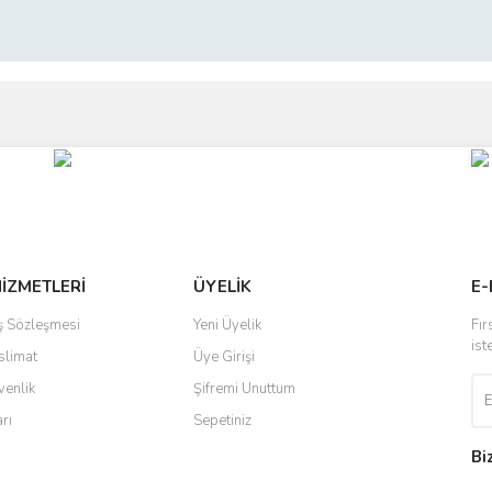
ve diğer konularda yetersiz gördüğünüz noktaları öneri formunu kullanarak taraf
Bu ürüne ilk yorumu siz yapın!
r.
Yorum Yaz
HİZMETLERİ
ÜYELİK
E-
ış Sözleşmesi
Yeni Üyelik
Fır
ist
slimat
Üye Girişi
venlik
Şifremi Unuttum
arı
Sepetiniz
Gönder
Bi