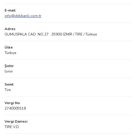
E-mail
info@delikanli.com.tr
Adres
GUMUSPALA CAD. NO.27 . 35900 İZMİR / TİRE / Türkiye
Ülke
Türkiye
Şehir
İzmir
Semt
Tire
Vergi No
2740005518
Vergi Dairesi
TİRE V.D.