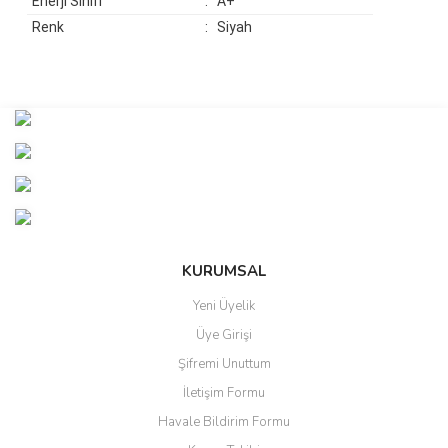
Enerji Sınıfı
: A+
Renk
: Siyah
Bu ürünün fiyat bilgisi, resim, ürün açıklamalarında ve diğer
konularda yetersiz gördüğünüz noktaları öneri formunu kullanarak
Bu ürüne ilk yorumu siz yapın!
tarafımıza iletebilirsiniz.
Görüş ve önerileriniz için teşekkür ederiz.
Yorum Yaz
Ürün resmi kalitesiz, bozuk veya görüntülenemiyor.
Ürün açıklamasında eksik bilgiler bulunuyor.
Ürün bilgilerinde hatalar bulunuyor.
KURUMSAL
Ürün fiyatı diğer sitelerden daha pahalı.
Yeni Üyelik
Bu ürüne benzer farklı alternatifler olmalı.
Üye Girişi
Şifremi Unuttum
İletişim Formu
Havale Bildirim Formu