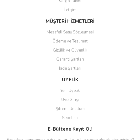
Kargo Takibi
Gönder
İletişim
MÜŞTERİ HİZMETLERİ
Mesafeli Satış Sözleşmesi
Ödeme ve Teslimat
Gizlilik ve Güvenlik
Garanti Şartları
İade Şartları
ÜYELİK
Yeni Üyelik
Üye Girişi
Şifremi Unuttum
Sepetiniz
E-Bültene Kayıt Ol!