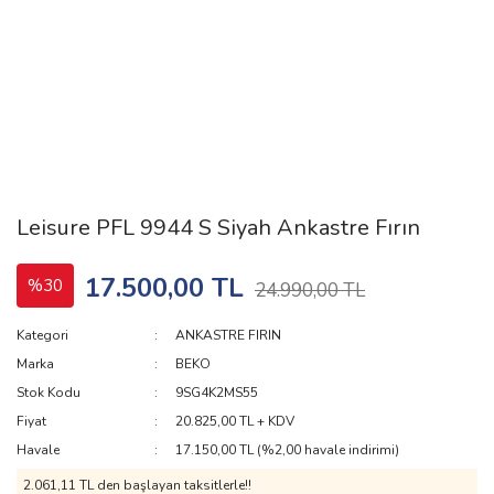
Leisure PFL 9944 S Siyah Ankastre Fırın
17.500,00 TL
%30
24.990,00 TL
Kategori
ANKASTRE FIRIN
Marka
BEKO
Stok Kodu
9SG4K2MS55
Fiyat
20.825,00 TL + KDV
Havale
17.150,00 TL (%2,00 havale indirimi)
2.061,11 TL den başlayan taksitlerle!!