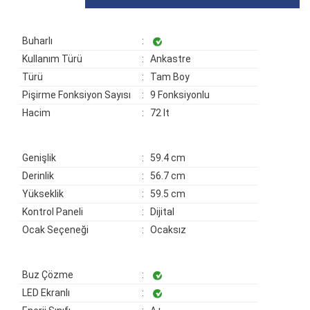
Buharlı
:
Kullanım Türü
: Ankastre
Türü
: Tam Boy
Pişirme Fonksiyon Sayısı
: 9 Fonksiyonlu
Hacim
: 72 lt
Genişlik
: 59.4 cm
Derinlik
: 56.7 cm
Yükseklik
: 59.5 cm
Kontrol Paneli
: Dijital
Ocak Seçeneği
: Ocaksız
Buz Çözme
:
LED Ekranlı
: