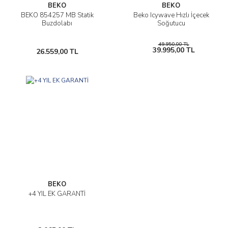
BEKO
BEKO
BEKO 854257 MB Statik
Beko Icywave Hızlı İçecek
Buzdolabı
Soğutucu
49.950,00 TL
39.995,00 TL
26.559,00 TL
BEKO
+4 YIL EK GARANTİ