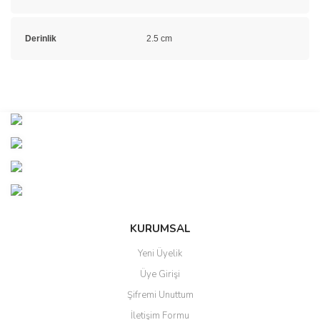
Derinlik
2.5 cm
Bu ürünün fiyat bilgisi, resim, ürün açıklamalarında ve diğer
konularda yetersiz gördüğünüz noktaları öneri formunu kullanarak
Bu ürüne ilk yorumu siz yapın!
tarafımıza iletebilirsiniz.
Görüş ve önerileriniz için teşekkür ederiz.
Yorum Yaz
Ürün resmi kalitesiz, bozuk veya görüntülenemiyor.
Ürün açıklamasında eksik bilgiler bulunuyor.
Ürün bilgilerinde hatalar bulunuyor.
KURUMSAL
Ürün fiyatı diğer sitelerden daha pahalı.
Yeni Üyelik
Bu ürüne benzer farklı alternatifler olmalı.
Üye Girişi
Şifremi Unuttum
İletişim Formu