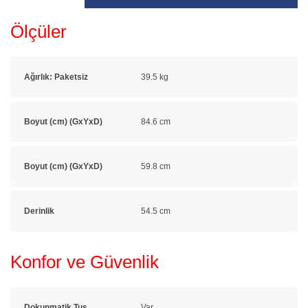
Ölçüler
Ağırlık: Paketsiz
39.5 kg
Boyut (cm) (GxYxD)
84.6 cm
Boyut (cm) (GxYxD)
59.8 cm
Derinlik
54.5 cm
Konfor ve Güvenlik
Dokunmatik Tuş
Var