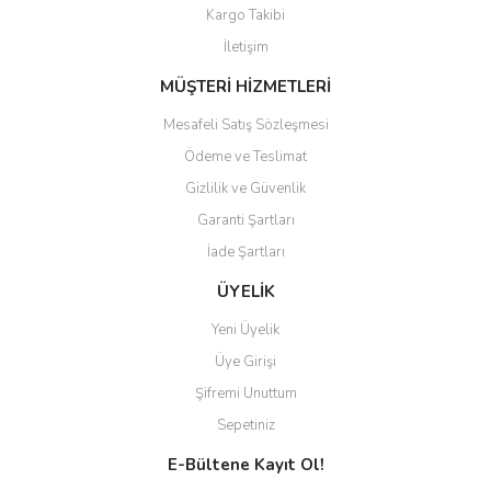
Kargo Takibi
Gönder
İletişim
MÜŞTERİ HİZMETLERİ
Mesafeli Satış Sözleşmesi
Ödeme ve Teslimat
Gizlilik ve Güvenlik
Garanti Şartları
İade Şartları
ÜYELİK
Yeni Üyelik
Üye Girişi
Şifremi Unuttum
Sepetiniz
E-Bültene Kayıt Ol!