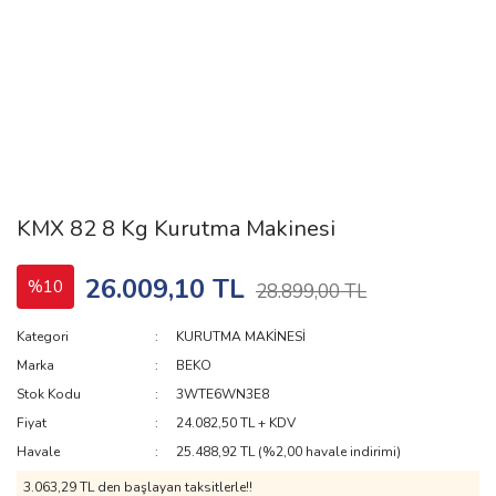
KMX 82 8 Kg Kurutma Makinesi
26.009,10 TL
%10
28.899,00 TL
Kategori
KURUTMA MAKİNESİ
Marka
BEKO
Stok Kodu
3WTE6WN3E8
Fiyat
24.082,50 TL + KDV
Havale
25.488,92 TL (%2,00 havale indirimi)
3.063,29 TL den başlayan taksitlerle!!