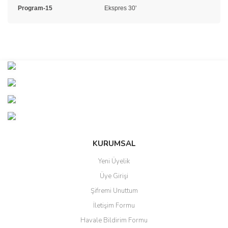
Program-15
Ekspres 30'
Bu ürünün fiyat bilgisi, resim, ürün açıklamalarında ve diğer
konularda yetersiz gördüğünüz noktaları öneri formunu kullanarak
Bu ürüne ilk yorumu siz yapın!
tarafımıza iletebilirsiniz.
Görüş ve önerileriniz için teşekkür ederiz.
Yorum Yaz
Ürün resmi kalitesiz, bozuk veya görüntülenemiyor.
Ürün açıklamasında eksik bilgiler bulunuyor.
Ürün bilgilerinde hatalar bulunuyor.
KURUMSAL
Ürün fiyatı diğer sitelerden daha pahalı.
Yeni Üyelik
Bu ürüne benzer farklı alternatifler olmalı.
Üye Girişi
Şifremi Unuttum
İletişim Formu
Havale Bildirim Formu