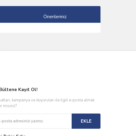
Önerileriniz
ımıza iletebilirsiniz.
Bültene Kayıt Ol!
satları, kampanya ve duyuruları ile ilgili e-posta almak
er misiniz?
EKLE