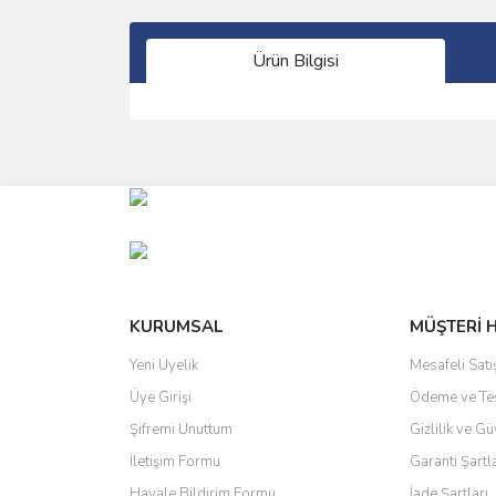
Ürün Bilgisi
Bu ürünün fiyat bilgisi, resim, ürün açıklamalarında 
Görüş ve önerileriniz için teşekkür ederiz.
Ürün resmi kalitesiz, bozuk veya görüntülenemiyo
Ürün açıklamasında eksik bilgiler bulunuyor.
Ürün bilgilerinde hatalar bulunuyor.
Ürün fiyatı diğer sitelerden daha pahalı.
KURUMSAL
MÜŞTERİ 
Bu ürüne benzer farklı alternatifler olmalı.
Yeni Üyelik
Mesafeli Sat
Üye Girişi
Ödeme ve Te
Şifremi Unuttum
Gizlilik ve Gü
İletişim Formu
Garanti Şartl
Havale Bildirim Formu
İade Şartları