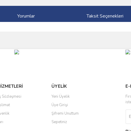
Yorumlar
Taksit Seçenekleri
ve diğer konularda yetersiz gördüğünüz noktaları öneri formunu kullanarak taraf
Bu ürüne ilk yorumu siz yapın!
r.
Yorum Yaz
HİZMETLERİ
ÜYELİK
E-
ış Sözleşmesi
Yeni Üyelik
Fır
ist
slimat
Üye Girişi
venlik
Şifremi Unuttum
arı
Sepetiniz
Gönder