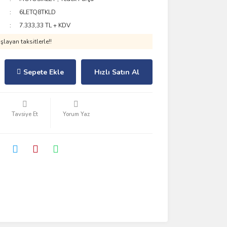
6LETQ8TKLD
7.333,33 TL + KDV
layan taksitlerle!!
Sepete Ekle
Hızlı Satın Al
Tavsiye Et
Yorum Yaz