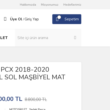
Hakkımızda
Misyonumuz
Hedeflerimiz
Üye Ol
Giriş Yap
Sepetim
/
LET
PCX 2018-2020
AL SOL MAŞBİYEL MAT
00,00 TL
8.800,00 TL
MOTOSİKLET
,
Yedek Parça