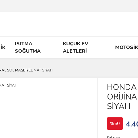
ISITMA-
KÜÇÜK EV
İK
MOTOSİK
SOĞUTMA
ALETLERİ
NAL SOL MAŞBİYEL MAT SİYAH
HONDA 
ORİJİN
SİYAH
4.4
%50
Kategori