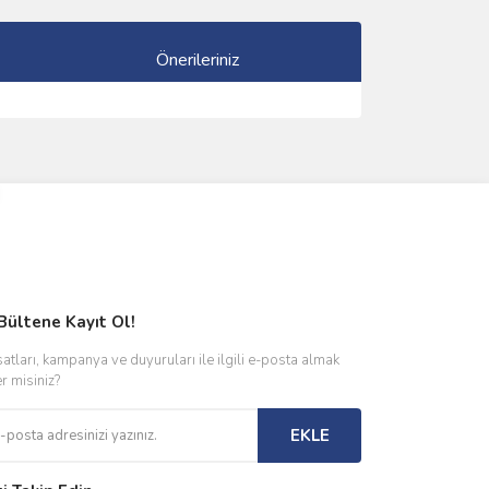
Önerileriniz
ımıza iletebilirsiniz.
Bültene Kayıt Ol!
satları, kampanya ve duyuruları ile ilgili e-posta almak
er misiniz?
EKLE