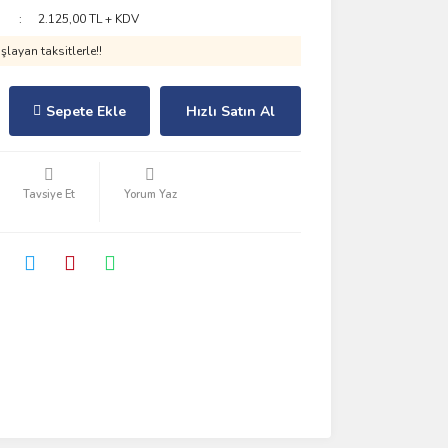
2.125,00 TL + KDV
layan taksitlerle!!
Sepete Ekle
Hızlı Satın Al
Tavsiye Et
Yorum Yaz