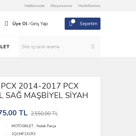
Hakkımızda
Misyonumuz
Hedeflerimiz
Üye Ol
Giriş Yap
Sepetim
/
LET
PCX 2014-2017 PCX
L SAĞ MAŞBİYEL SİYAH
75,00 TL
2.550,00 TL
MOTOSİKLET
,
Yedek Parça
2QCMF1X1R3