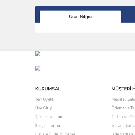
Ürün Bilgisi
Bu ürünün fiyat bilgisi, resim, ürün açıklamalarında 
Görüş ve önerileriniz için teşekkür ederiz.
Ürün resmi kalitesiz, bozuk veya görüntülenemiyo
Ürün açıklamasında eksik bilgiler bulunuyor.
Ürün bilgilerinde hatalar bulunuyor.
Ürün fiyatı diğer sitelerden daha pahalı.
KURUMSAL
MÜŞTERİ 
Bu ürüne benzer farklı alternatifler olmalı.
Yeni Üyelik
Mesafeli Sat
Üye Girişi
Ödeme ve Te
Şifremi Unuttum
Gizlilik ve Gü
İletişim Formu
Garanti Şartl
Havale Bildirim Formu
İade Şartları