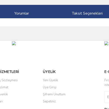
Yorumlar
Taksit Seçenekleri
ve diğer konularda yetersiz gördüğünüz noktaları öneri formunu kullanarak taraf
Bu ürüne ilk yorumu siz yapın!
r.
Yorum Yaz
HİZMETLERİ
ÜYELİK
E-
ış Sözleşmesi
Yeni Üyelik
Fır
ist
slimat
Üye Girişi
venlik
Şifremi Unuttum
arı
Sepetiniz
Gönder