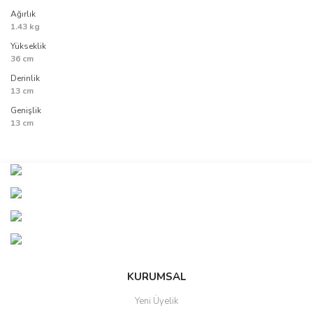
Ağırlık
1.43 kg
Yükseklik
36 cm
Derinlik
13 cm
Genişlik
13 cm
Bu ürünün fiyat bilgisi, resim, ürün açıklamalarında ve diğer
konularda yetersiz gördüğünüz noktaları öneri formunu kullanarak
Bu ürüne ilk yorumu siz yapın!
tarafımıza iletebilirsiniz.
Görüş ve önerileriniz için teşekkür ederiz.
Yorum Yaz
Ürün resmi kalitesiz, bozuk veya görüntülenemiyor.
Ürün açıklamasında eksik bilgiler bulunuyor.
Ürün bilgilerinde hatalar bulunuyor.
KURUMSAL
Ürün fiyatı diğer sitelerden daha pahalı.
Yeni Üyelik
Bu ürüne benzer farklı alternatifler olmalı.