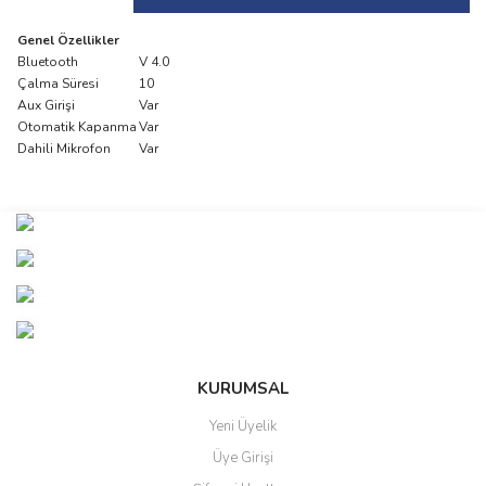
Genel Özellikler
Bluetooth
V 4.0
Çalma Süresi
10
Aux Girişi
Var
Otomatik Kapanma
Var
Dahili Mikrofon
Var
Bu ürünün fiyat bilgisi, resim, ürün açıklamalarında ve diğer
konularda yetersiz gördüğünüz noktaları öneri formunu kullanarak
Bu ürüne ilk yorumu siz yapın!
tarafımıza iletebilirsiniz.
Görüş ve önerileriniz için teşekkür ederiz.
Yorum Yaz
Ürün resmi kalitesiz, bozuk veya görüntülenemiyor.
Ürün açıklamasında eksik bilgiler bulunuyor.
Ürün bilgilerinde hatalar bulunuyor.
KURUMSAL
Ürün fiyatı diğer sitelerden daha pahalı.
Yeni Üyelik
Bu ürüne benzer farklı alternatifler olmalı.
Üye Girişi