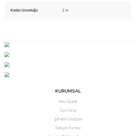
Kablo Uzunluğu
2 m
Bu ürünün fiyat bilgisi, resim, ürün açıklamalarında ve diğer
konularda yetersiz gördüğünüz noktaları öneri formunu kullanarak
Bu ürüne ilk yorumu siz yapın!
tarafımıza iletebilirsiniz.
Görüş ve önerileriniz için teşekkür ederiz.
Yorum Yaz
Ürün resmi kalitesiz, bozuk veya görüntülenemiyor.
Ürün açıklamasında eksik bilgiler bulunuyor.
Ürün bilgilerinde hatalar bulunuyor.
KURUMSAL
Ürün fiyatı diğer sitelerden daha pahalı.
Yeni Üyelik
Bu ürüne benzer farklı alternatifler olmalı.
Üye Girişi
Şifremi Unuttum
İletişim Formu