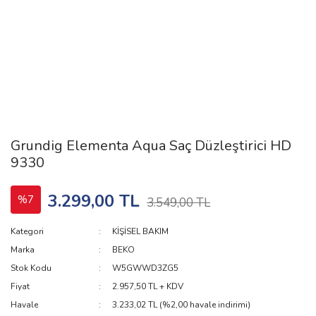
Grundig Elementa Aqua Saç Düzleştirici HD
9330
3.299,00 TL
%7
3.549,00 TL
Kategori
KİŞİSEL BAKIM
Marka
BEKO
Stok Kodu
W5GWWD3ZG5
Fiyat
2.957,50 TL + KDV
Havale
3.233,02 TL (%2,00 havale indirimi)