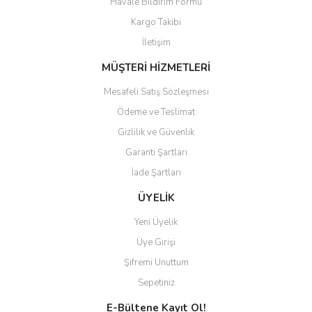
Havale Bildirim Formu
Kargo Takibi
Gönder
İletişim
MÜŞTERİ HİZMETLERİ
Mesafeli Satış Sözleşmesi
Ödeme ve Teslimat
Gizlilik ve Güvenlik
Garanti Şartları
İade Şartları
ÜYELİK
Yeni Üyelik
Üye Girişi
Şifremi Unuttum
Sepetiniz
E-Bültene Kayıt Ol!