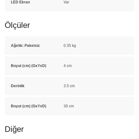
LED Ekran
Var
Ölçüler
Ağırlık: Paketsiz
0.35 kg
Boyut (cm) (GxYxD)
4 cm
Derinlik
3.5 cm
Boyut (cm) (GxYxD)
30 cm
Diğer