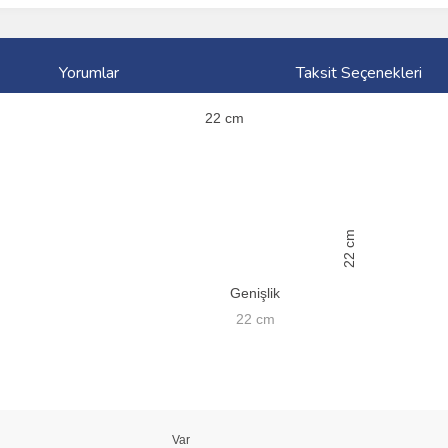
Yorumlar
Taksit Seçenekleri
22
cm
cm
22
Genişlik
22
cm
Var