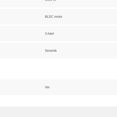
BLDC motor
3 Adet
Seramik
Var
ve diğer konularda yetersiz gördüğünüz noktaları öneri formunu kullanarak taraf