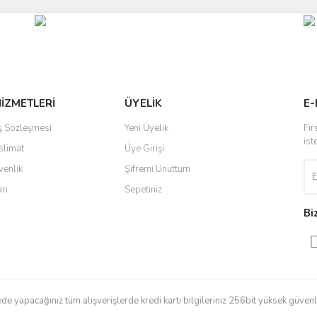
Bu ürüne ilk yorumu siz yapın!
r.
Yorum Yaz
HİZMETLERİ
ÜYELİK
E-
ış Sözleşmesi
Yeni Üyelik
Fır
ist
slimat
Üye Girişi
venlik
Şifremi Unuttum
arı
Sepetiniz
Gönder
Bi
e yapacağınız tüm alışverişlerde kredi kartı bilgileriniz 256bit yüksek güvenli