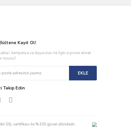
Bültene Kayıt Ol!
satları, kampanya ve duyuruları ile ilgili e-posta almak
er misiniz?
EKLE
zi Takip Edin
kli SSL sertifikası ile %100 güven altındadır.