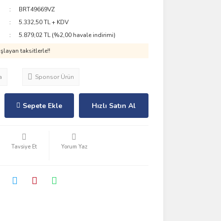
BRT49669VZ
5.332,50 TL + KDV
5.879,02 TL (%2,00 havale indirimi)
layan taksitlerle!!
a
Sponsor Ürün
Sepete Ekle
Hızlı Satın Al
Tavsiye Et
Yorum Yaz