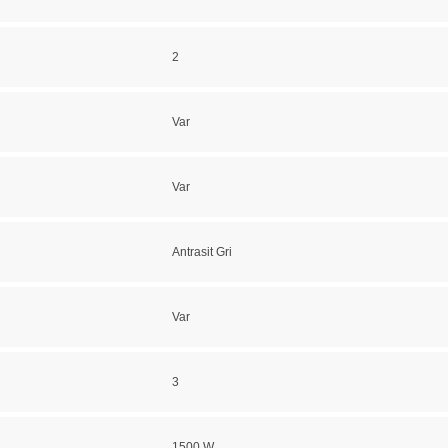
2
Var
Var
Antrasit Gri
Var
3
1500 W