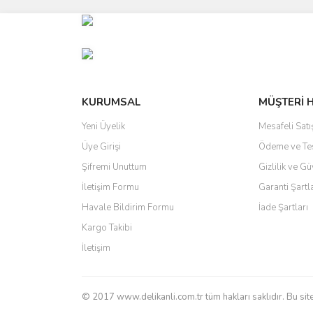
Görüş ve önerileriniz için teşekkür ederiz.
Ürün resmi kalitesiz, bozuk veya görüntülenemiyo
Ürün açıklamasında eksik bilgiler bulunuyor.
Ürün bilgilerinde hatalar bulunuyor.
Ürün fiyatı diğer sitelerden daha pahalı.
KURUMSAL
MÜŞTERİ 
Bu ürüne benzer farklı alternatifler olmalı.
Yeni Üyelik
Mesafeli Sat
Üye Girişi
Ödeme ve Te
Şifremi Unuttum
Gizlilik ve Gü
İletişim Formu
Garanti Şartl
Havale Bildirim Formu
İade Şartları
Kargo Takibi
İletişim
© 2017 www.delikanli.com.tr tüm hakları saklıdır. Bu sited