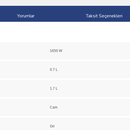
Yorumlar
Taksit Seçenekleri
1650 W
0.7 L
1.7 L
Cam
Gri