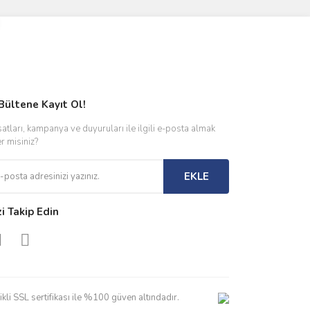
Bültene Kayıt Ol!
satları, kampanya ve duyuruları ile ilgili e-posta almak
er misiniz?
EKLE
zi Takip Edin
kli SSL sertifikası ile %100 güven altındadır.