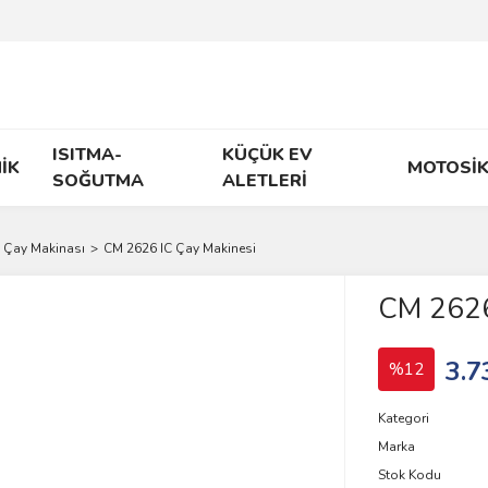
ISITMA-
KÜÇÜK EV
İK
MOTOSİK
SOĞUTMA
ALETLERİ
Çay Makinası
CM 2626 IC Çay Makinesi
CM 2626
3.7
%12
Kategori
Marka
Stok Kodu