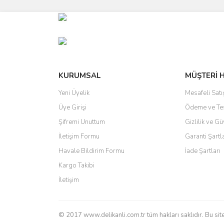
Görüş ve önerileriniz için teşekkür ederiz.
Ürün resmi kalitesiz, bozuk veya görüntülenemiyo
Ürün açıklamasında eksik bilgiler bulunuyor.
Ürün bilgilerinde hatalar bulunuyor.
Ürün fiyatı diğer sitelerden daha pahalı.
KURUMSAL
MÜŞTERİ 
Bu ürüne benzer farklı alternatifler olmalı.
Yeni Üyelik
Mesafeli Sat
Üye Girişi
Ödeme ve Te
Şifremi Unuttum
Gizlilik ve Gü
İletişim Formu
Garanti Şartl
Havale Bildirim Formu
İade Şartları
Kargo Takibi
İletişim
© 2017 www.delikanli.com.tr tüm hakları saklıdır. Bu sited