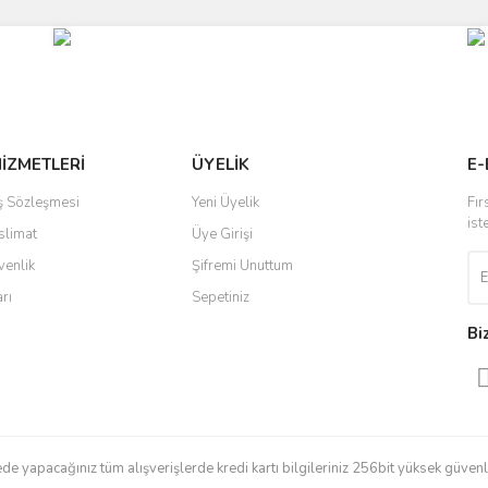
Bu ürüne ilk yorumu siz yapın!
r.
Yorum Yaz
HİZMETLERİ
ÜYELİK
E-
ış Sözleşmesi
Yeni Üyelik
Fır
ist
slimat
Üye Girişi
venlik
Şifremi Unuttum
arı
Sepetiniz
Gönder
Bi
e yapacağınız tüm alışverişlerde kredi kartı bilgileriniz 256bit yüksek güvenli