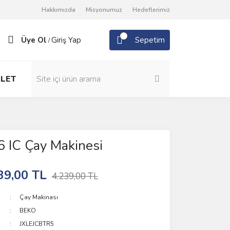
Hakkımızda
Misyonumuz
Hedeflerimiz
Üye Ol
Giriş Yap
Sepetim
/
LET
 IC Çay Makinesi
39,00 TL
4.239,00 TL
Çay Makinası
BEKO
JXLEJCBTR5