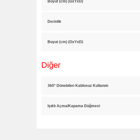
Boyut (cm) (GxYxD)
Derinlik
Boyut (cm) (GxYxD)
Diğer
360° Dönebilen Kablosuz Kullanım
Işıklı Açma/Kapama Düğmesi
Bu ürünün fiyat bilgisi, resim, ürün açıklamalarında 