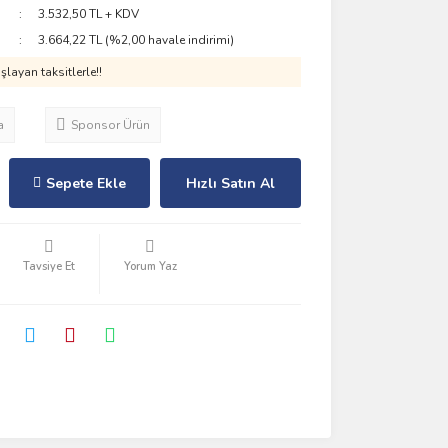
3.532,50 TL + KDV
3.664,22 TL (%2,00 havale indirimi)
layan taksitlerle!!
a
Sponsor Ürün
Sepete Ekle
Hızlı Satın Al
Tavsiye Et
Yorum Yaz