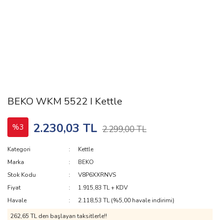
BEKO WKM 5522 I Kettle
2.230,03 TL
%3
2.299,00 TL
Kategori
Kettle
Marka
BEKO
Stok Kodu
V8P6XXRNVS
Fiyat
1.915,83 TL + KDV
Havale
2.118,53 TL (%5,00 havale indirimi)
262,65 TL den başlayan taksitlerle!!