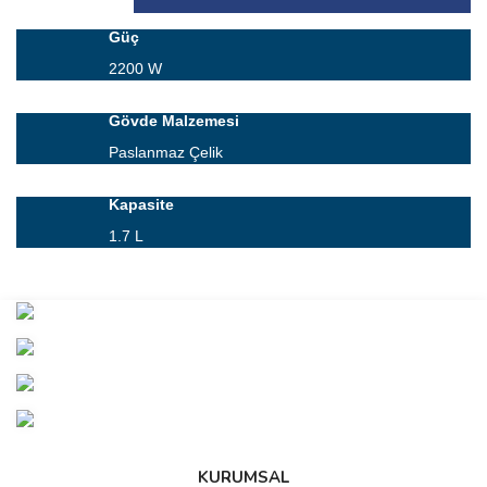
Güç
2200
W
Gövde Malzemesi
Paslanmaz Çelik
Kapasite
1.7
L
Bu ürünün fiyat bilgisi, resim, ürün açıklamalarında ve diğer
konularda yetersiz gördüğünüz noktaları öneri formunu kullanarak
Bu ürüne ilk yorumu siz yapın!
tarafımıza iletebilirsiniz.
Görüş ve önerileriniz için teşekkür ederiz.
Yorum Yaz
Ürün resmi kalitesiz, bozuk veya görüntülenemiyor.
Ürün açıklamasında eksik bilgiler bulunuyor.
Ürün bilgilerinde hatalar bulunuyor.
KURUMSAL