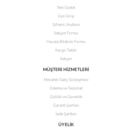
Ürün fiyatı diğer sitelerden daha pahalı.
Yeni Üyelik
Bu ürüne benzer farklı alternatifler olmalı.
Üye Girişi
Şifremi Unuttum
İletişim Formu
Havale Bildirim Formu
Kargo Takibi
Gönder
İletişim
MÜŞTERİ HİZMETLERİ
Mesafeli Satış Sözleşmesi
Ödeme ve Teslimat
Gizlilik ve Güvenlik
Garanti Şartları
İade Şartları
ÜYELİK