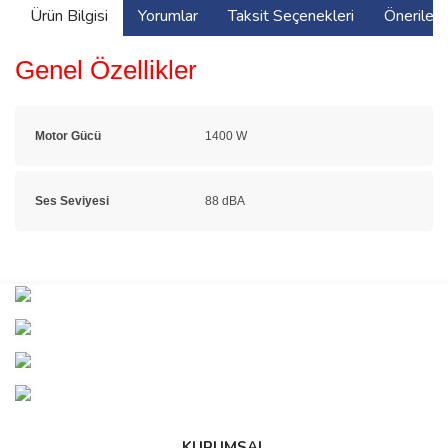
Ürün Bilgisi
Yorumlar
Taksit Seçenekleri
Önerilerin
Genel Özellikler
Motor Gücü
1400 W
Ses Seviyesi
88 dBA
Bu ürünün fiyat bilgisi, resim, ürün açıklamalarında ve diğer
konularda yetersiz gördüğünüz noktaları öneri formunu kullanarak
Bu ürüne ilk yorumu siz yapın!
tarafımıza iletebilirsiniz.
Görüş ve önerileriniz için teşekkür ederiz.
Yorum Yaz
Ürün resmi kalitesiz, bozuk veya görüntülenemiyor.
Ürün açıklamasında eksik bilgiler bulunuyor.
Ürün bilgilerinde hatalar bulunuyor.
KURUMSAL