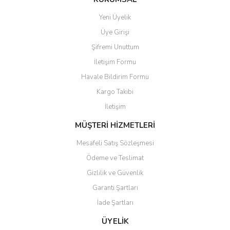
Ürün fiyatı diğer sitelerden daha pahalı.
Yeni Üyelik
Bu ürüne benzer farklı alternatifler olmalı.
Üye Girişi
Şifremi Unuttum
İletişim Formu
Havale Bildirim Formu
Kargo Takibi
Gönder
İletişim
MÜŞTERİ HİZMETLERİ
Mesafeli Satış Sözleşmesi
Ödeme ve Teslimat
Gizlilik ve Güvenlik
Garanti Şartları
İade Şartları
ÜYELİK