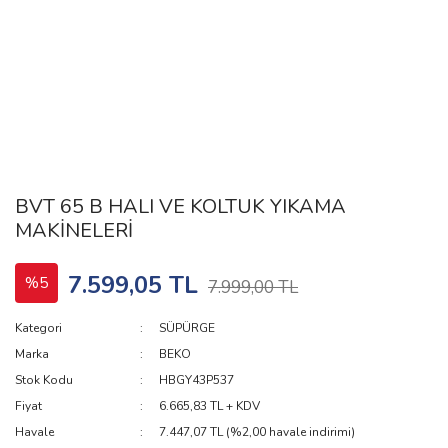
BVT 65 B HALI VE KOLTUK YIKAMA
MAKİNELERİ
7.599,05 TL
%5
7.999,00 TL
Kategori
SÜPÜRGE
Marka
BEKO
Stok Kodu
HBGY43P537
Fiyat
6.665,83 TL + KDV
Havale
7.447,07 TL (%2,00 havale indirimi)