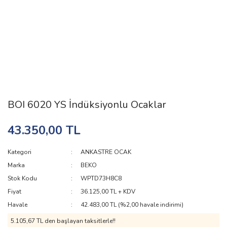
BOI 6020 YS İndüksiyonlu Ocaklar
43.350,00 TL
Kategori
ANKASTRE OCAK
Marka
BEKO
Stok Kodu
WPTD73H8C8
Fiyat
36.125,00 TL + KDV
Havale
42.483,00 TL (%2,00 havale indirimi)
5.105,67 TL den başlayan taksitlerle!!