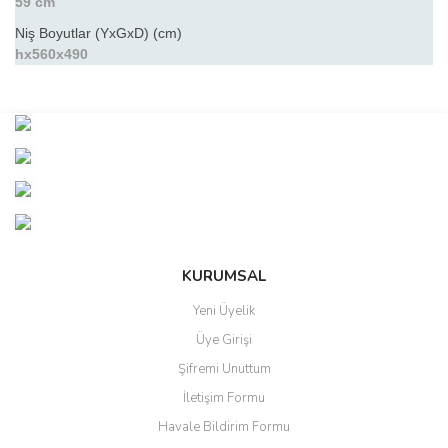
59 cm
Niş Boyutlar (YxGxD) (cm)
hx560x490
Bu ürünün fiyat bilgisi, resim, ürün açıklamalarında ve diğer
konularda yetersiz gördüğünüz noktaları öneri formunu kullanarak
Bu ürüne ilk yorumu siz yapın!
tarafımıza iletebilirsiniz.
Görüş ve önerileriniz için teşekkür ederiz.
Yorum Yaz
Ürün resmi kalitesiz, bozuk veya görüntülenemiyor.
Ürün açıklamasında eksik bilgiler bulunuyor.
Ürün bilgilerinde hatalar bulunuyor.
KURUMSAL
Ürün fiyatı diğer sitelerden daha pahalı.
Yeni Üyelik
Bu ürüne benzer farklı alternatifler olmalı.
Üye Girişi
Şifremi Unuttum
İletişim Formu
Havale Bildirim Formu