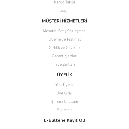
Kargo Takibi
Gönder
İletişim
MÜŞTERİ HİZMETLERİ
Mesafeli Satış Sözleşmesi
Ödeme ve Teslimat
Gizlilik ve Güvenlik
Garanti Şartları
İade Şartları
ÜYELİK
Yeni Üyelik
Üye Girişi
Şifremi Unuttum
Sepetiniz
E-Bültene Kayıt Ol!