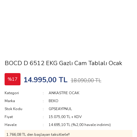
BOCD D 6512 EKG Gazlı Cam Tablalı Ocak
14.995,00 TL
%17
18.090,00 TL
Kategori
ANKASTRE OCAK
Marka
BEKO
Stok Kodu
GPSEAYPNUL
Fiyat
15.075,00 TL + KDV
Havale
14.695,10 TL (%2,00 havale indirimi)
1.766,08 TL den başlayan taksitlerle!!