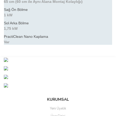
65 cm (60 cm ile Aynı Alana Montaj Kolaylığı)
Sağ Ön Bölme
1 kW
Sol Arka Bölme
1,75 kW
PractiClean Nano Kaplama
Var
Bu ürünün fiyat bilgisi, resim, ürün açıklamalarında ve diğer
konularda yetersiz gördüğünüz noktaları öneri formunu kullanarak
Bu ürüne ilk yorumu siz yapın!
tarafımıza iletebilirsiniz.
Görüş ve önerileriniz için teşekkür ederiz.
Yorum Yaz
Ürün resmi kalitesiz, bozuk veya görüntülenemiyor.
Ürün açıklamasında eksik bilgiler bulunuyor.
Ürün bilgilerinde hatalar bulunuyor.
KURUMSAL
Ürün fiyatı diğer sitelerden daha pahalı.
Yeni Üyelik
Bu ürüne benzer farklı alternatifler olmalı.