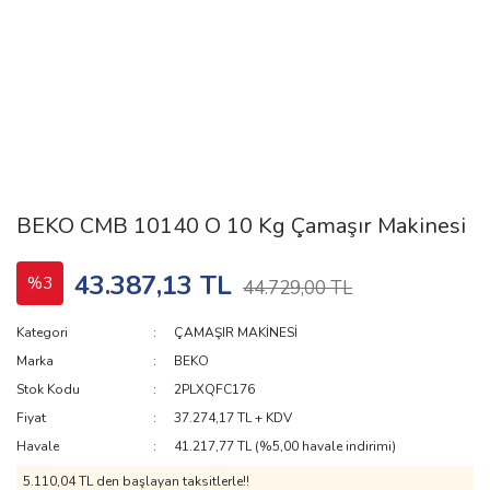
BEKO CMB 10140 O 10 Kg Çamaşır Makinesi
43.387,13 TL
%3
44.729,00 TL
Kategori
ÇAMAŞIR MAKİNESİ
Marka
BEKO
Stok Kodu
2PLXQFC176
Fiyat
37.274,17 TL + KDV
Havale
41.217,77 TL (%5,00 havale indirimi)
5.110,04 TL den başlayan taksitlerle!!