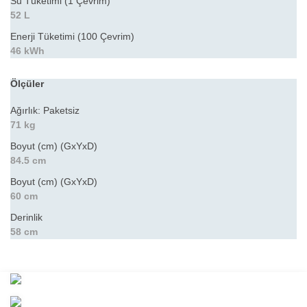
Su Tüketimi (1 Çevrim)
52 L
Enerji Tüketimi (100 Çevrim)
46 kWh
Ölçüler
Ağırlık: Paketsiz
71 kg
Boyut (cm) (GxYxD)
84.5 cm
Boyut (cm) (GxYxD)
60 cm
Derinlik
58 cm
Bu ürünün fiyat bilgisi, resim, ürün açıklamalarında ve diğer
konularda yetersiz gördüğünüz noktaları öneri formunu kullanarak
Bu ürüne ilk yorumu siz yapın!
tarafımıza iletebilirsiniz.
Görüş ve önerileriniz için teşekkür ederiz.