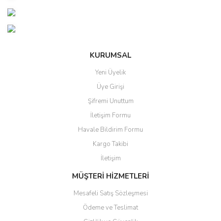
Yorum Yaz
Ürün resmi kalitesiz, bozuk veya görüntülenemiyor.
Ürün açıklamasında eksik bilgiler bulunuyor.
Ürün bilgilerinde hatalar bulunuyor.
KURUMSAL
Ürün fiyatı diğer sitelerden daha pahalı.
Yeni Üyelik
Bu ürüne benzer farklı alternatifler olmalı.
Üye Girişi
Şifremi Unuttum
İletişim Formu
Havale Bildirim Formu
Kargo Takibi
Gönder
İletişim
MÜŞTERİ HİZMETLERİ
Mesafeli Satış Sözleşmesi
Ödeme ve Teslimat