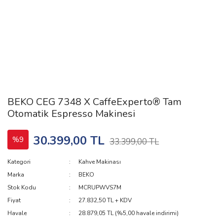
BEKO CEG 7348 X CaffeExperto® Tam
Otomatik Espresso Makinesi
30.399,00 TL
%9
33.399,00 TL
Kategori
Kahve Makinası
Marka
BEKO
Stok Kodu
MCRUPWVS7M
Fiyat
27.832,50 TL + KDV
Havale
28.879,05 TL (%5,00 havale indirimi)