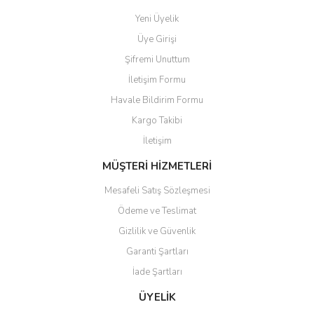
Ürün fiyatı diğer sitelerden daha pahalı.
Yeni Üyelik
Bu ürüne benzer farklı alternatifler olmalı.
Üye Girişi
Şifremi Unuttum
İletişim Formu
Havale Bildirim Formu
Kargo Takibi
Gönder
İletişim
MÜŞTERİ HİZMETLERİ
Mesafeli Satış Sözleşmesi
Ödeme ve Teslimat
Gizlilik ve Güvenlik
Garanti Şartları
İade Şartları
ÜYELİK