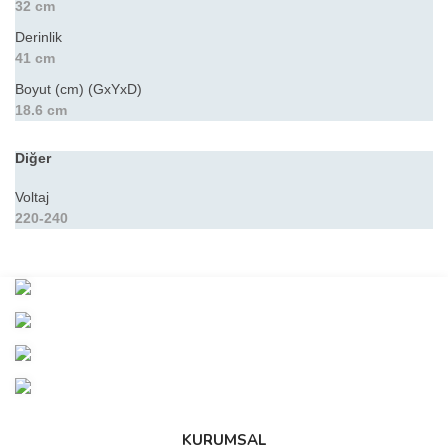
32 cm
Derinlik
41 cm
Boyut (cm) (GxYxD)
18.6 cm
Diğer
Voltaj
220-240
Bu ürünün fiyat bilgisi, resim, ürün açıklamalarında ve diğer
konularda yetersiz gördüğünüz noktaları öneri formunu kullanarak
Bu ürüne ilk yorumu siz yapın!
tarafımıza iletebilirsiniz.
Görüş ve önerileriniz için teşekkür ederiz.
Yorum Yaz
Ürün resmi kalitesiz, bozuk veya görüntülenemiyor.
Ürün açıklamasında eksik bilgiler bulunuyor.
Ürün bilgilerinde hatalar bulunuyor.
KURUMSAL