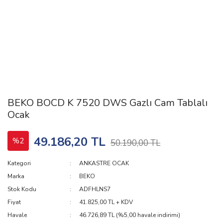
BEKO BOCD K 7520 DWS Gazlı Cam Tablalı
Ocak
49.186,20 TL
%2
50.190,00 TL
Kategori
ANKASTRE OCAK
Marka
BEKO
Stok Kodu
ADFHLNS7
Fiyat
41.825,00 TL + KDV
Havale
46.726,89 TL (%5,00 havale indirimi)