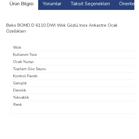
Ürün Bilgisi
Yorumlar
Taksit Seçenekleri
Önerilerin
Beko BOMD D 6110 DWI Wok Gözlü Inox Ankastre Ocak
Özellikleri
Wok
Kullanım Türü
Ocak Yüzeyi
Toplam Göz Sayısı
Kontrol Paneli
Genişlik
Derinlik
Yükseklik
Renk
Bu ürünün fiyat bilgisi, resim, ürün açıklamalarında ve diğer