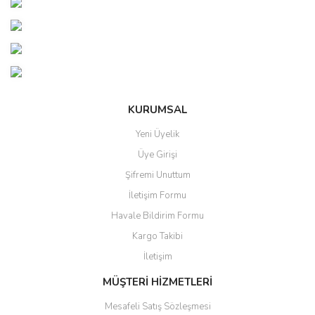
Bu ürüne ilk yorumu siz yapın!
tarafımıza iletebilirsiniz.
Görüş ve önerileriniz için teşekkür ederiz.
Yorum Yaz
Ürün resmi kalitesiz, bozuk veya görüntülenemiyor.
Ürün açıklamasında eksik bilgiler bulunuyor.
Ürün bilgilerinde hatalar bulunuyor.
KURUMSAL
Ürün fiyatı diğer sitelerden daha pahalı.
Yeni Üyelik
Bu ürüne benzer farklı alternatifler olmalı.
Üye Girişi
Şifremi Unuttum
İletişim Formu
Havale Bildirim Formu
Gönder
Kargo Takibi
İletişim
MÜŞTERİ HİZMETLERİ
Mesafeli Satış Sözleşmesi