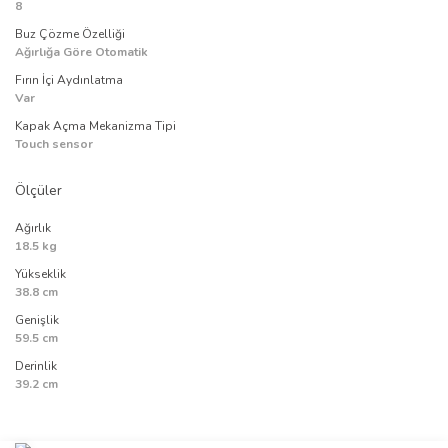
8
Buz Çözme Özelliği
Ağırlığa Göre Otomatik
Fırın İçi Aydınlatma
Var
Kapak Açma Mekanizma Tipi
Touch sensor
Ölçüler
Ağırlık
18.5 kg
Yükseklik
38.8 cm
Genişlik
59.5 cm
Derinlik
39.2 cm
Bu ürünün fiyat bilgisi, resim, ürün açıklamalarında ve diğer
konularda yetersiz gördüğünüz noktaları öneri formunu kullanarak