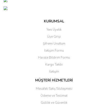
Yorum Yaz
Ürün resmi kalitesiz, bozuk veya görüntülenemiyor.
Ürün açıklamasında eksik bilgiler bulunuyor.
Ürün bilgilerinde hatalar bulunuyor.
KURUMSAL
Ürün fiyatı diğer sitelerden daha pahalı.
Yeni Üyelik
Bu ürüne benzer farklı alternatifler olmalı.
Üye Girişi
Şifremi Unuttum
İletişim Formu
Havale Bildirim Formu
Kargo Takibi
Gönder
İletişim
MÜŞTERİ HİZMETLERİ
Mesafeli Satış Sözleşmesi
Ödeme ve Teslimat
Gizlilik ve Güvenlik