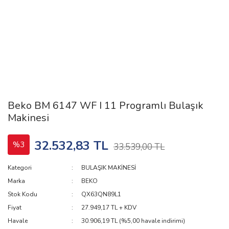
Beko BM 6147 WF I 11 Programlı Bulaşık
Makinesi
32.532,83 TL
%3
33.539,00 TL
Kategori
BULAŞIK MAKİNESİ
Marka
BEKO
Stok Kodu
QX63QN89L1
Fiyat
27.949,17 TL + KDV
Havale
30.906,19 TL (%5,00 havale indirimi)