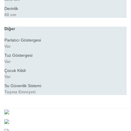
Derinlik
60 cm
Diğer
Parlatıcı Göstergesi
Var
Tuz Göstergesi
Var
Çocuk Kilidi
Var
Su Güvenlik Sistemi
Taşma Emniyeti
Bu ürünün fiyat bilgisi, resim, ürün açıklamalarında ve diğer
konularda yetersiz gördüğünüz noktaları öneri formunu kullanarak
Bu ürüne ilk yorumu siz yapın!
tarafımıza iletebilirsiniz.
Görüş ve önerileriniz için teşekkür ederiz.