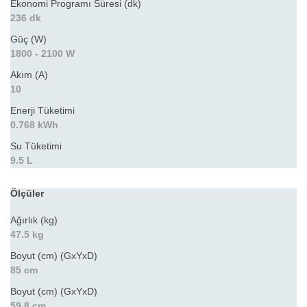
Ekonomi Programı Süresi (dk)
236 dk
Güç (W)
1800 - 2100 W
Akım (A)
10
Enerji Tüketimi
0.768 kWh
Su Tüketimi
9.5 L
Ölçüler
Ağırlık (kg)
47.5 kg
Boyut (cm) (GxYxD)
85 cm
Boyut (cm) (GxYxD)
59.8 cm