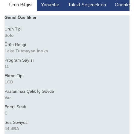
Ürün Bilgisi
Yorumlar
Taksit Seçenekleri
Önerilerin
Genel Özellikler
Ürün Tipi
Solo
Ürün Rengi
Leke Tutmayan İnoks
Program Sayısı
11
Ekran Tipi
LCD
Paslanmaz Çelik İç Gövde
Var
Enerji Sınıfı
C
Ses Seviyesi
44 dBA