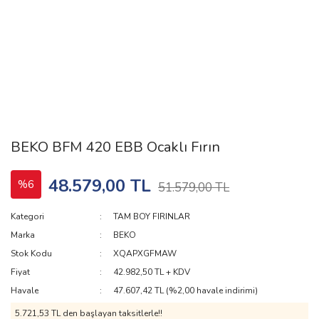
BEKO BFM 420 EBB Ocaklı Fırın
48.579,00 TL
%6
51.579,00 TL
Kategori
TAM BOY FIRINLAR
Marka
BEKO
Stok Kodu
XQAPXGFMAW
Fiyat
42.982,50 TL + KDV
Havale
47.607,42 TL (%2,00 havale indirimi)
5.721,53 TL den başlayan taksitlerle!!