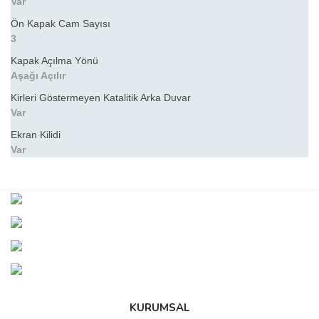
Var
Ön Kapak Cam Sayısı
3
Kapak Açılma Yönü
Aşağı Açılır
Kirleri Göstermeyen Katalitik Arka Duvar
Var
Ekran Kilidi
Var
Bu ürünün fiyat bilgisi, resim, ürün açıklamalarında ve diğer
konularda yetersiz gördüğünüz noktaları öneri formunu kullanarak
Bu ürüne ilk yorumu siz yapın!
tarafımıza iletebilirsiniz.
Görüş ve önerileriniz için teşekkür ederiz.
Yorum Yaz
Ürün resmi kalitesiz, bozuk veya görüntülenemiyor.
Ürün açıklamasında eksik bilgiler bulunuyor.
Ürün bilgilerinde hatalar bulunuyor.
KURUMSAL