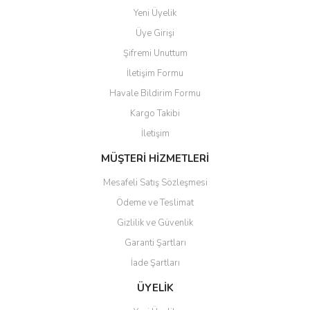
Ürün fiyatı diğer sitelerden daha pahalı.
Yeni Üyelik
Bu ürüne benzer farklı alternatifler olmalı.
Üye Girişi
Şifremi Unuttum
İletişim Formu
Havale Bildirim Formu
Kargo Takibi
Gönder
İletişim
MÜŞTERİ HİZMETLERİ
Mesafeli Satış Sözleşmesi
Ödeme ve Teslimat
Gizlilik ve Güvenlik
Garanti Şartları
İade Şartları
ÜYELİK