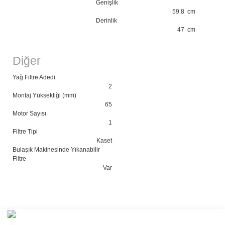
Genişlik
59.8 cm
Derinlik
47 cm
Diğer
Yağ Filtre Adedi
2
Montaj Yüksekliği (mm)
65
Motor Sayısı
1
Filtre Tipi
Kaset
Bulaşık Makinesinde Yıkanabilir
Filtre
Var
Bu ürünün fiyat bilgisi, resim, ürün açıklamalarında ve diğer
konularda yetersiz gördüğünüz noktaları öneri formunu kullanarak
Bu ürüne ilk yorumu siz yapın!
tarafımıza iletebilirsiniz.