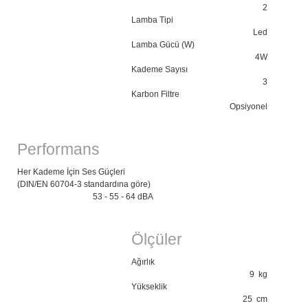
2
Lamba Tipi
Led
Lamba Gücü (W)
4W
Kademe Sayısı
3
Karbon Filtre
Opsiyonel
Performans
Her Kademe İçin Ses Güçleri
(DIN/EN 60704-3 standardına göre)
53 - 55 - 64 dBA
Ölçüler
Ağırlık
9 kg
Yükseklik
25 cm