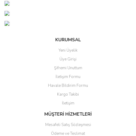
Görüş ve önerileriniz için teşekkür ederiz.
Yorum Yaz
Ürün resmi kalitesiz, bozuk veya görüntülenemiyor.
Ürün açıklamasında eksik bilgiler bulunuyor.
Ürün bilgilerinde hatalar bulunuyor.
KURUMSAL
Ürün fiyatı diğer sitelerden daha pahalı.
Yeni Üyelik
Bu ürüne benzer farklı alternatifler olmalı.
Üye Girişi
Şifremi Unuttum
İletişim Formu
Havale Bildirim Formu
Kargo Takibi
Gönder
İletişim
MÜŞTERİ HİZMETLERİ
Mesafeli Satış Sözleşmesi
Ödeme ve Teslimat