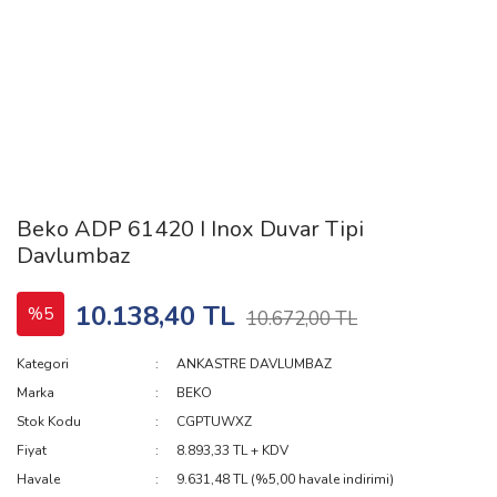
Beko ADP 61420 I Inox Duvar Tipi
Davlumbaz
10.138,40 TL
%5
10.672,00 TL
Kategori
ANKASTRE DAVLUMBAZ
Marka
BEKO
Stok Kodu
CGPTUWXZ
Fiyat
8.893,33 TL + KDV
Havale
9.631,48 TL (%5,00 havale indirimi)