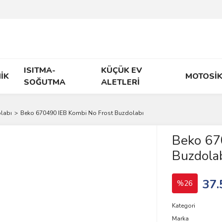
ISITMA-
KÜÇÜK EV
İK
MOTOSİK
SOĞUTMA
ALETLERİ
labı
Beko 670490 IEB Kombi No Frost Buzdolabı
Beko 67
Buzdola
37.
%26
Kategori
Marka