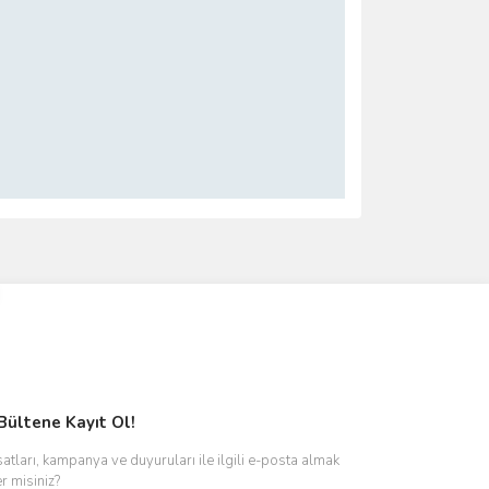
ımıza iletebilirsiniz.
Bültene Kayıt Ol!
satları, kampanya ve duyuruları ile ilgili e-posta almak
er misiniz?