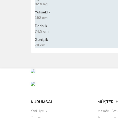
92.5 kg
Yükseklik
192 cm
Derinlik
74.5 cm
Genişlik
70 cm
Bu ürünün fiyat bilgisi, resim, ürün açıklamalarında 
Görüş ve önerileriniz için teşekkür ederiz.
Ürün resmi kalitesiz, bozuk veya görüntülenemiyo
Ürün açıklamasında eksik bilgiler bulunuyor.
Ürün bilgilerinde hatalar bulunuyor.
Ürün fiyatı diğer sitelerden daha pahalı.
KURUMSAL
MÜŞTERİ 
Bu ürüne benzer farklı alternatifler olmalı.
Yeni Üyelik
Mesafeli Sat