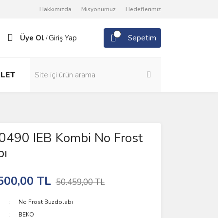
Hakkımızda
Misyonumuz
Hedeflerimiz
Üye Ol
Giriş Yap
Sepetim
/
LET
0490 IEB Kombi No Frost
bı
500,00 TL
50.459,00 TL
No Frost Buzdolabı
BEKO