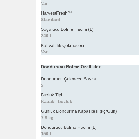
Var
HarvestFresh™
Standard
Soğutucu Bölme Hacmi (L)
340 L
Kahvaltılık Çekmecesi
Var
Dondurucu Bölme Özellikleri
Dondurucu Çekmece Sayısı
3
Buzluk Tipi
Kapaklı buzluk
Günlük Dondurma Kapasitesi (kg/Gün)
7.8 kg
Dondurucu Bölme Hacmi (L)
150 L