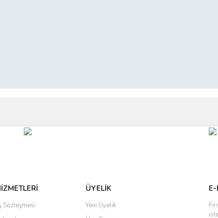
ve diğer konularda yetersiz gördüğünüz noktaları öneri formunu kullanarak taraf
Bu ürüne ilk yorumu siz yapın!
r.
Yorum Yaz
HİZMETLERİ
ÜYELİK
E-
ış Sözleşmesi
Yeni Üyelik
Fır
ist