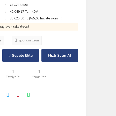
CEGZEZ3K9L
42.049,17 TL + KDV
35.625,00 TL (%5,00 havale indirimi)
aşlayan taksitlerle!!
a
Sponsor Ürün
Sepete Ekle
Hızlı Satın Al
Tavsiye Et
Yorum Yaz