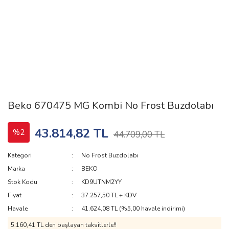
Beko 670475 MG Kombi No Frost Buzdolabı
43.814,82 TL
%2
44.709,00 TL
Kategori
No Frost Buzdolabı
Marka
BEKO
Stok Kodu
KD9UTNM2YY
Fiyat
37.257,50 TL + KDV
Havale
41.624,08 TL (%5,00 havale indirimi)
5.160,41 TL den başlayan taksitlerle!!