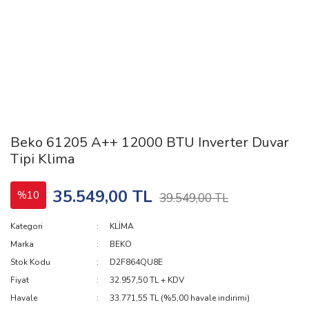
Beko 61205 A++ 12000 BTU Inverter Duvar
Tipi Klima
35.549,00 TL
%10
39.549,00 TL
Kategori
KLİMA
Marka
BEKO
Stok Kodu
D2F864QU8E
Fiyat
32.957,50 TL + KDV
Havale
33.771,55 TL (%5,00 havale indirimi)