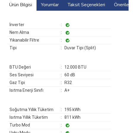
Ürün Bilgisi
Yorumlar
Taksit Seçenekleri
Önerilerin
İnverter
:
Nem Alma
:
Yıkanabilir Filtre
:
Tipi
: Duvar Tipi (Split)
BTU Değeri
: 12.000 BTU
Ses Seviyesi
: 60 dB
Gaz Tipi
: R32
Isıtma Enerji Sınıfı
: A+
Soğutma Yıllık Tüketim
: 195 kWh
Isıtma Yıllık Tüketim
: 811 kWh
Turbo Mod
:
Uyku Modu
: