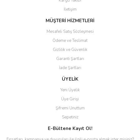
Kargo Takibi
Gönder
İletişim
MÜŞTERİ HİZMETLERİ
Mesafeli Satış Sözleşmesi
Ödeme ve Teslimat
Gizlilik ve Güvenlik
Garanti Şartları
İade Şartları
ÜYELİK
Yeni Üyelik
Üye Girişi
Şifremi Unuttum
Sepetiniz
E-Bültene Kayıt Ol!
Fırsatları, kampanya ve duyuruları ile ilgili e-posta almak ister misiniz?