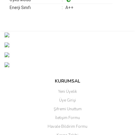
Enerji Sınıfı
: A++
Bu ürünün fiyat bilgisi, resim, ürün açıklamalarında ve diğer
konularda yetersiz gördüğünüz noktaları öneri formunu kullanarak
Bu ürüne ilk yorumu siz yapın!
tarafımıza iletebilirsiniz.
Görüş ve önerileriniz için teşekkür ederiz.
Yorum Yaz
Ürün resmi kalitesiz, bozuk veya görüntülenemiyor.
Ürün açıklamasında eksik bilgiler bulunuyor.
Ürün bilgilerinde hatalar bulunuyor.
KURUMSAL
Ürün fiyatı diğer sitelerden daha pahalı.
Yeni Üyelik
Bu ürüne benzer farklı alternatifler olmalı.
Üye Girişi
Şifremi Unuttum
İletişim Formu
Havale Bildirim Formu