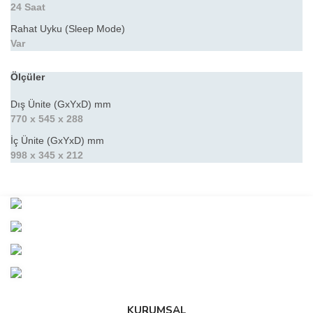
24 Saat
Rahat Uyku (Sleep Mode)
Var
Ölçüler
Dış Ünite (GxYxD) mm
770 x 545 x 288
İç Ünite (GxYxD) mm
998 x 345 x 212
Bu ürünün fiyat bilgisi, resim, ürün açıklamalarında ve diğer
konularda yetersiz gördüğünüz noktaları öneri formunu kullanarak
Bu ürüne ilk yorumu siz yapın!
tarafımıza iletebilirsiniz.
Görüş ve önerileriniz için teşekkür ederiz.
Yorum Yaz
Ürün resmi kalitesiz, bozuk veya görüntülenemiyor.
Ürün açıklamasında eksik bilgiler bulunuyor.
Ürün bilgilerinde hatalar bulunuyor.
KURUMSAL