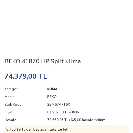
BEKO 41870 HP Split Klima
74.379,00 TL
Kategori
KLİMA
Marka
BEKO
Stok Kodu
2BM67A7T6X
Fiyat
61.982,50 TL + KDV
Havale
70.660,05 TL (%5,00 havale indirimi)
8.760,19 TL den başlayan taksitlerle!!