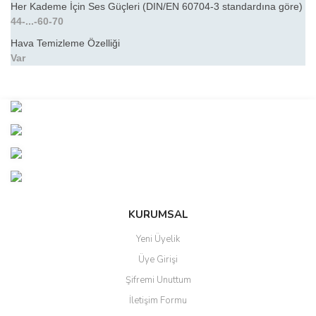
Her Kademe İçin Ses Güçleri (DIN/EN 60704-3 standardına göre)
44-...-60-70
Hava Temizleme Özelliği
Var
Bu ürünün fiyat bilgisi, resim, ürün açıklamalarında ve diğer
konularda yetersiz gördüğünüz noktaları öneri formunu kullanarak
Bu ürüne ilk yorumu siz yapın!
tarafımıza iletebilirsiniz.
Görüş ve önerileriniz için teşekkür ederiz.
Yorum Yaz
Ürün resmi kalitesiz, bozuk veya görüntülenemiyor.
Ürün açıklamasında eksik bilgiler bulunuyor.
Ürün bilgilerinde hatalar bulunuyor.
KURUMSAL
Ürün fiyatı diğer sitelerden daha pahalı.
Yeni Üyelik
Bu ürüne benzer farklı alternatifler olmalı.
Üye Girişi
Şifremi Unuttum
İletişim Formu