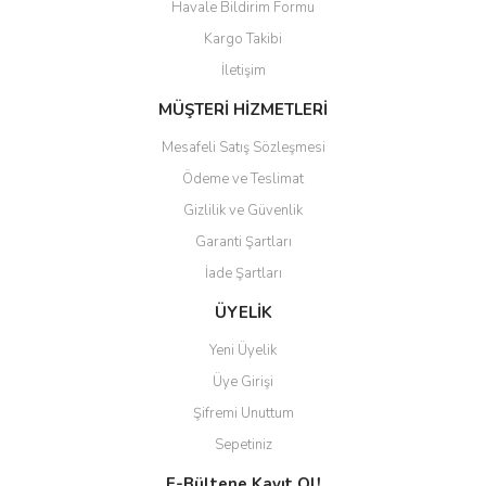
Havale Bildirim Formu
Kargo Takibi
Gönder
İletişim
MÜŞTERİ HİZMETLERİ
Mesafeli Satış Sözleşmesi
Ödeme ve Teslimat
Gizlilik ve Güvenlik
Garanti Şartları
İade Şartları
ÜYELİK
Yeni Üyelik
Üye Girişi
Şifremi Unuttum
Sepetiniz
E-Bültene Kayıt Ol!