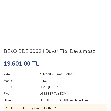
BEKO BDE 6062 I Duvar Tipi Davlumbaz
19.601,00 TL
Kategori
ANKASTRE DAVLUMBAZ
Marka
BEKO
Stok Kodu
LCVKQE3RS7
Fiyat
16.334,17 TL + KDV
Havale
18.620,95 TL (%5,00 havale indirimi)
2.308,56 TL den başlayan taksitlerle!!