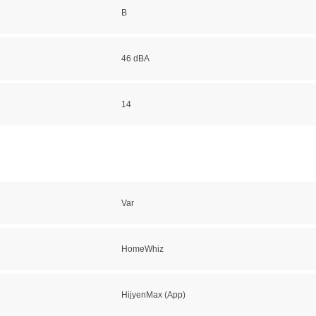
B
46 dBA
14
Var
HomeWhiz
HijyenMax (App)