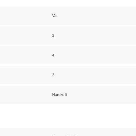
Var
2
4
3
Hareketli