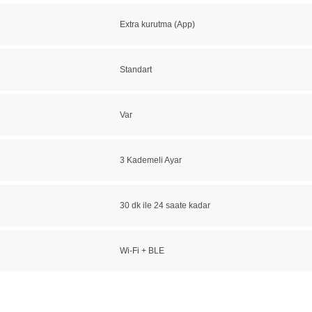
Extra kurutma (App)
Standart
Var
3 Kademeli Ayar
30 dk ile 24 saate kadar
Wi-Fi + BLE