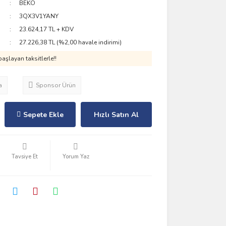
BEKO
3QX3V1YANY
23.624,17 TL + KDV
27.226,38 TL (%2,00 havale indirimi)
aşlayan taksitlerle!!
a
Sponsor Ürün
Sepete Ekle
Hızlı Satın Al
Tavsiye Et
Yorum Yaz