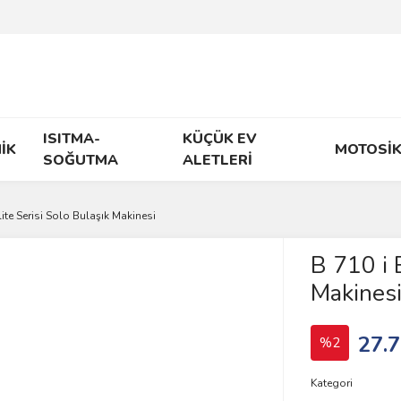
ISITMA-
KÜÇÜK EV
İK
MOTOSİK
SOĞUTMA
ALETLERİ
lite Serisi Solo Bulaşık Makinesi
B 710 i E
Makines
27.7
%2
Kategori