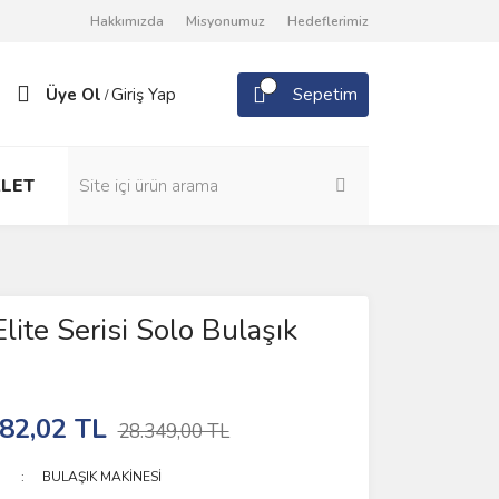
Hakkımızda
Misyonumuz
Hedeflerimiz
Üye Ol
Giriş Yap
Sepetim
/
LET
lite Serisi Solo Bulaşık
i
82,02 TL
28.349,00 TL
BULAŞIK MAKİNESİ