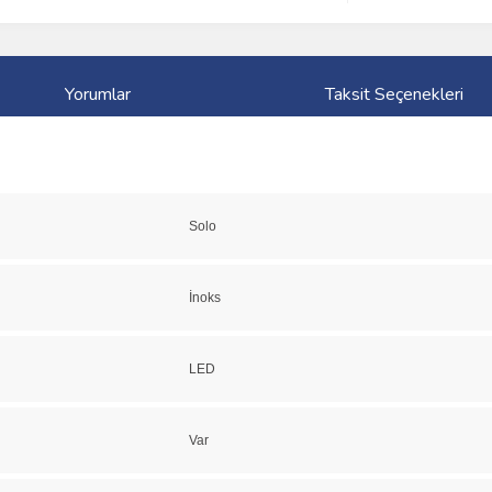
Yorumlar
Taksit Seçenekleri
Solo
İnoks
LED
Var