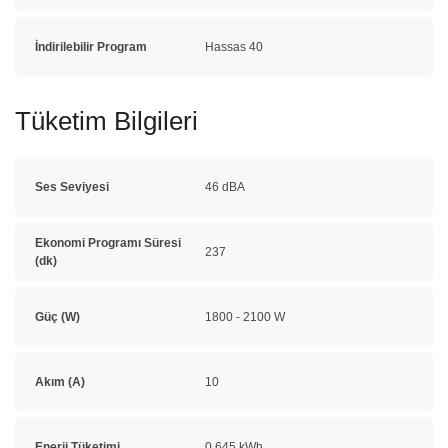
İndirilebilir Program
Hassas 40
Tüketim Bilgileri
Ses Seviyesi
46 dBA
Ekonomi Programı Süresi
237
(dk)
Güç (W)
1800 - 2100 W
Akım (A)
10
Enerji Tüketimi
0.645 kWh