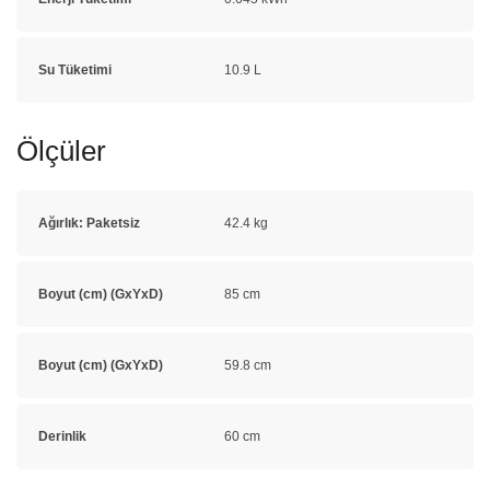
Su Tüketimi
10.9 L
Ölçüler
Ağırlık: Paketsiz
42.4 kg
Boyut (cm) (GxYxD)
85 cm
Boyut (cm) (GxYxD)
59.8 cm
Derinlik
60 cm