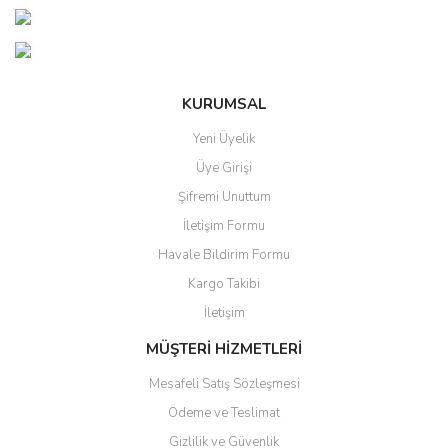
Yorum Yaz
Ürün resmi kalitesiz, bozuk veya görüntülenemiyor.
Ürün açıklamasında eksik bilgiler bulunuyor.
Ürün bilgilerinde hatalar bulunuyor.
KURUMSAL
Ürün fiyatı diğer sitelerden daha pahalı.
Yeni Üyelik
Bu ürüne benzer farklı alternatifler olmalı.
Üye Girişi
Şifremi Unuttum
İletişim Formu
Havale Bildirim Formu
Kargo Takibi
Gönder
İletişim
MÜŞTERİ HİZMETLERİ
Mesafeli Satış Sözleşmesi
Ödeme ve Teslimat
Gizlilik ve Güvenlik