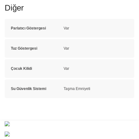
Diğer
Parlatıcı Göstergesi
Var
Tuz Göstergesi
Var
Çocuk Kilidi
Var
Su Güvenlik Sistemi
Taşma Emniyeti
Bu ürünün fiyat bilgisi, resim, ürün açıklamalarında ve diğer
konularda yetersiz gördüğünüz noktaları öneri formunu kullanarak
Bu ürüne ilk yorumu siz yapın!
tarafımıza iletebilirsiniz.
Görüş ve önerileriniz için teşekkür ederiz.