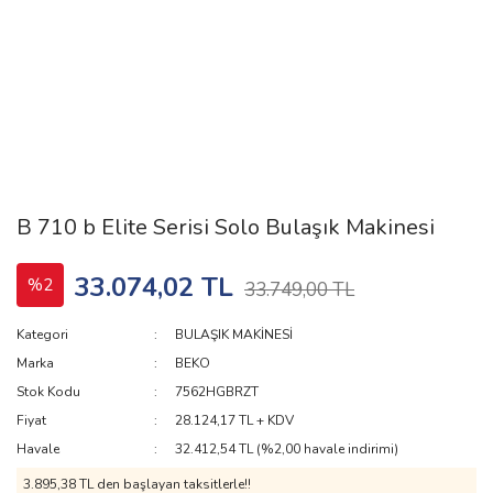
B 710 b Elite Serisi Solo Bulaşık Makinesi
33.074,02 TL
%2
33.749,00 TL
Kategori
BULAŞIK MAKİNESİ
Marka
BEKO
Stok Kodu
7562HGBRZT
Fiyat
28.124,17 TL + KDV
Havale
32.412,54 TL (%2,00 havale indirimi)
3.895,38 TL den başlayan taksitlerle!!