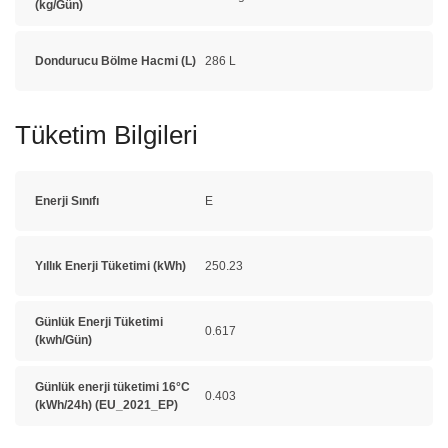
(kg/Gün)
Dondurucu Bölme Hacmi (L)
286 L
Tüketim Bilgileri
Enerji Sınıfı
E
Yıllık Enerji Tüketimi (kWh)
250.23
Günlük Enerji Tüketimi
0.617
(kwh/Gün)
Günlük enerji tüketimi 16°C
0.403
(kWh/24h) (EU_2021_EP)