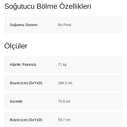
Soğutucu Bölme Özellikleri
Soğutma Sistemi
No Frost
Ölçüler
Ağırlık: Paketsiz
71 kg
Boyut (cm) (GxYxD)
186.5 cm
Derinlik
70.9 cm
Boyut (cm) (GxYxD)
59.7 cm