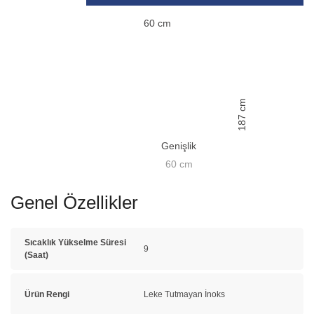
60
cm
cm
187
Genişlik
60
cm
Genel Özellikler
Sıcaklık Yükselme Süresi
9
(Saat)
Ürün Rengi
Leke Tutmayan İnoks