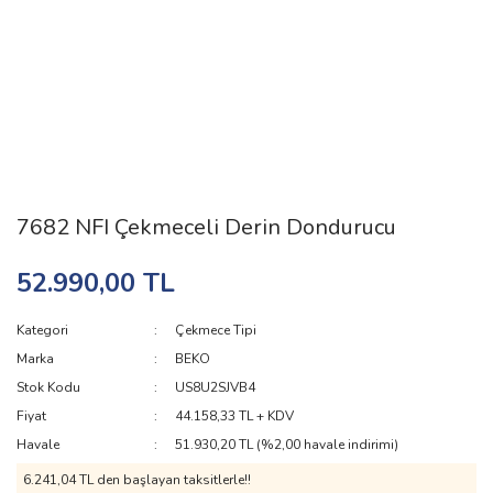
7682 NFI Çekmeceli Derin Dondurucu
52.990,00 TL
Kategori
Çekmece Tipi
Marka
BEKO
Stok Kodu
US8U2SJVB4
Fiyat
44.158,33 TL + KDV
Havale
51.930,20 TL (%2,00 havale indirimi)
6.241,04 TL den başlayan taksitlerle!!