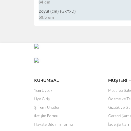
64 cm
Boyut (cm) (GxYxD)
59.5 cm
Bu ürünün fiyat bilgisi, resim, ürün açıklamalarında 
Görüş ve önerileriniz için teşekkür ederiz.
Ürün resmi kalitesiz, bozuk veya görüntülenemiyo
Ürün açıklamasında eksik bilgiler bulunuyor.
Ürün bilgilerinde hatalar bulunuyor.
Ürün fiyatı diğer sitelerden daha pahalı.
KURUMSAL
MÜŞTERİ 
Bu ürüne benzer farklı alternatifler olmalı.
Yeni Üyelik
Mesafeli Sat
Üye Girişi
Ödeme ve Te
Şifremi Unuttum
Gizlilik ve Gü
İletişim Formu
Garanti Şartl
Havale Bildirim Formu
İade Şartları