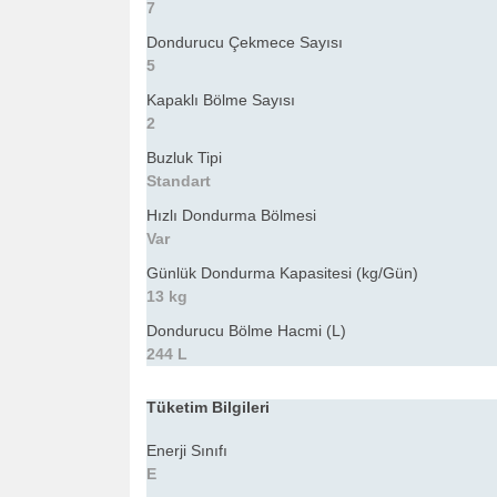
7
Dondurucu Çekmece Sayısı
5
Kapaklı Bölme Sayısı
2
Buzluk Tipi
Standart
Hızlı Dondurma Bölmesi
Var
Günlük Dondurma Kapasitesi (kg/Gün)
13 kg
Dondurucu Bölme Hacmi (L)
244 L
Tüketim Bilgileri
Enerji Sınıfı
E