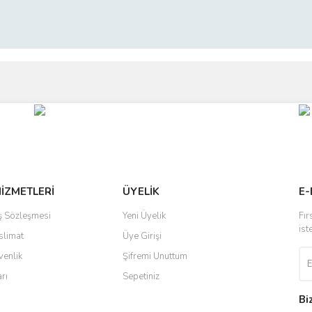
ve diğer konularda yetersiz gördüğünüz noktaları öneri formunu kullanarak taraf
Bu ürüne ilk yorumu siz yapın!
r.
Yorum Yaz
HİZMETLERİ
ÜYELİK
E-
ış Sözleşmesi
Yeni Üyelik
Fır
ist
slimat
Üye Girişi
venlik
Şifremi Unuttum
arı
Sepetiniz
Gönder
Bi