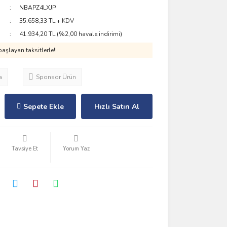
NBAPZ4LXJP
35.658,33 TL + KDV
41.934,20 TL (%2,00 havale indirimi)
aşlayan taksitlerle!!
a
Sponsor Ürün
Sepete Ekle
Hızlı Satın Al
Tavsiye Et
Yorum Yaz