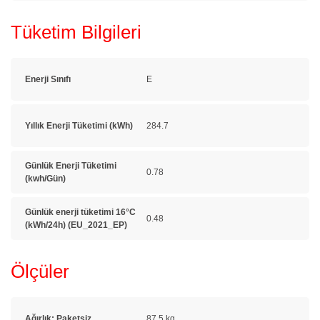
Tüketim Bilgileri
Enerji Sınıfı
E
Yıllık Enerji Tüketimi (kWh)
284.7
Günlük Enerji Tüketimi
0.78
(kwh/Gün)
Günlük enerji tüketimi 16°C
0.48
(kWh/24h) (EU_2021_EP)
Ölçüler
Ağırlık: Paketsiz
87.5 kg