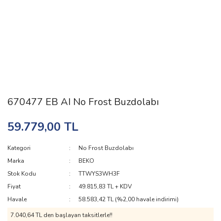
670477 EB AI No Frost Buzdolabı
59.779,00 TL
Kategori
No Frost Buzdolabı
Marka
BEKO
Stok Kodu
TTWYS3WH3F
Fiyat
49.815,83 TL + KDV
Havale
58.583,42 TL (%2,00 havale indirimi)
7.040,64 TL den başlayan taksitlerle!!