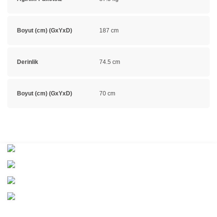
Boyut (cm) (GxYxD)
187 cm
Derinlik
74.5 cm
Boyut (cm) (GxYxD)
70 cm
Bu ürünün fiyat bilgisi, resim, ürün açıklamalarında ve diğer
konularda yetersiz gördüğünüz noktaları öneri formunu kullanarak
Bu ürüne ilk yorumu siz yapın!
tarafımıza iletebilirsiniz.
Görüş ve önerileriniz için teşekkür ederiz.
Yorum Yaz
Ürün resmi kalitesiz, bozuk veya görüntülenemiyor.
Ürün açıklamasında eksik bilgiler bulunuyor.