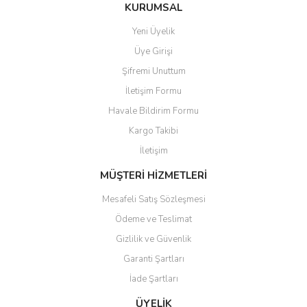
Ürün bilgilerinde hatalar bulunuyor.
KURUMSAL
Ürün fiyatı diğer sitelerden daha pahalı.
Yeni Üyelik
Bu ürüne benzer farklı alternatifler olmalı.
Üye Girişi
Şifremi Unuttum
İletişim Formu
Havale Bildirim Formu
Kargo Takibi
Gönder
İletişim
MÜŞTERİ HİZMETLERİ
Mesafeli Satış Sözleşmesi
Ödeme ve Teslimat
Gizlilik ve Güvenlik
Garanti Şartları
İade Şartları
ÜYELİK